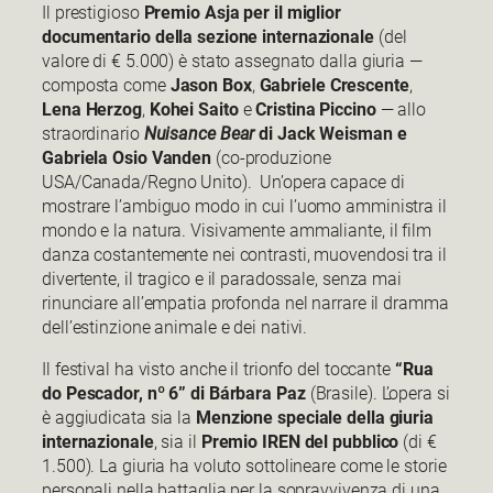
Il prestigioso
Premio Asja per il miglior
documentario della sezione internazionale
(del
valore di € 5.000) è stato assegnato dalla giuria —
composta come
Jason Box
,
Gabriele Crescente
,
Lena Herzog
,
Kohei Saito
e
Cristina Piccino
— allo
straordinario
Nuisance Bear
di Jack Weisman e
Gabriela Osio Vanden
(co-produzione
USA/Canada/Regno Unito). Un’opera capace di
mostrare l’ambiguo modo in cui l’uomo amministra il
mondo e la natura. Visivamente ammaliante, il film
danza costantemente nei contrasti, muovendosi tra il
divertente, il tragico e il paradossale, senza mai
rinunciare all’empatia profonda nel narrare il dramma
dell’estinzione animale e dei nativi.
Il festival ha visto anche il trionfo del toccante
“Rua
do Pescador, nº 6” di Bárbara Paz
(Brasile). L’opera si
è aggiudicata sia la
Menzione speciale della giuria
internazionale
, sia il
Premio IREN del pubblico
(di €
1.500). La giuria ha voluto sottolineare come le storie
personali nella battaglia per la sopravvivenza di una