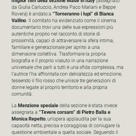
miglior film della sezione Made in Italy
(assegnato
da Giulia Carluccio, Andrea Paco Mariani e Beppe
Rovera) è andato a
“Torneranno i lupi” di Bianca
Vallino
. Il comitato ha evidenziato come il cinema
documentario trovi una delle sue espressioni più
autentiche proprio nel racconto di storie di
prossimità, capaci di attraversare la sfera intima,
familiare e generazionale per aprirsi a una
dimensione collettiva. Trasformare la propria
biografia e il proprio vissuto in una narrazione
universale che parli a tutti è una sfida complessa, ma
l’autrice l’ha affrontata con delicatezza ed emozione,
tessendo il filo rosso che unisce tre generazioni di
donne legate al proprio territorio e alla propria
comunità.
La
Menzione speciale
della sezione è stata invece
assegnata a
“Tevere corsaro” di Pietro Balla e
Monica Repetto
, un’opera applaudita per la sua
capacità netta, precisa e coraggiosa di coniugare la
questione ambientale a quella sociale. Seguendo il