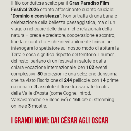
Il filo conduttore scelto per il
Gran Paradiso Film
Festival 2026
è tanto affascinante quanto cruciale:
“
Dominio e coesistenza
“. Non si tratta di una banale
celebrazione della bellezza paesaggistica, ma di un
viaggio nel cuore delle dinamiche relazionali della
natura – preda e predatore, cooperazione e scontro,
libertà e controllo – che inevitabilmente finisce per
interrogare lo spettatore sul nostro modo di abitare la
Terra e cosa significa rispetto del territorio. I numeri,
del resto, parlano di un festival in salute e dalla
chiara vocazione internazionale: ben
102
eventi
complessivi,
80
proiezioni e una selezione durissima
che ha visto l’iscrizione di
244
pellicole, con
14
prime
nazionali e
3
assolute diffuse tra svariate località
della Valle d’Aosta (come Cogne, Introd,
Valsavarenche e Villeneuve) e
168
ore di streaming
online e
3
mostre.
I Grandi Nomi: Dai César agli Oscar