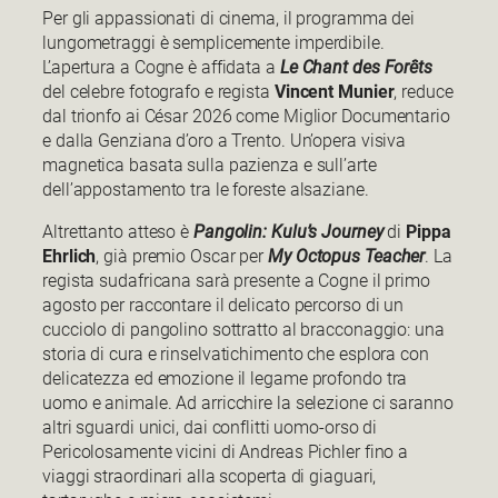
Per gli appassionati di cinema, il programma dei
lungometraggi è semplicemente imperdibile.
L’apertura a Cogne è affidata a
Le Chant des Forêts
del celebre fotografo e regista
Vincent Munier
, reduce
dal trionfo ai César 2026 come Miglior Documentario
e dalla Genziana d’oro a Trento. Un’opera visiva
magnetica basata sulla pazienza e sull’arte
dell’appostamento tra le foreste alsaziane.
Altrettanto atteso è
Pangolin: Kulu’s Journey
di
Pippa
Ehrlich
, già premio Oscar per
My Octopus Teacher
. La
regista sudafricana sarà presente a Cogne il primo
agosto per raccontare il delicato percorso di un
cucciolo di pangolino sottratto al bracconaggio: una
storia di cura e rinselvatichimento che esplora con
delicatezza ed emozione il legame profondo tra
uomo e animale. Ad arricchire la selezione ci saranno
altri sguardi unici, dai conflitti uomo-orso di
Pericolosamente vicini di Andreas Pichler fino a
viaggi straordinari alla scoperta di giaguari,