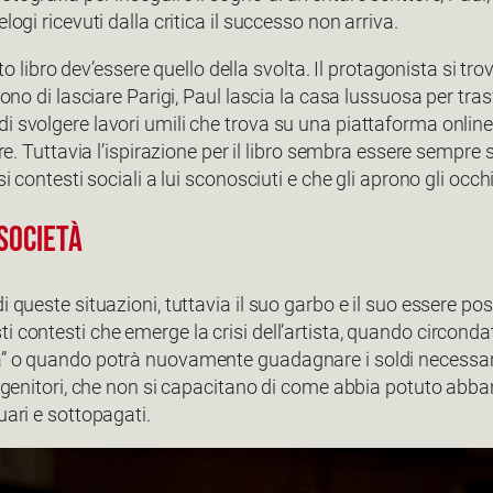
logi ricevuti dalla critica il successo non arriva.
arto libro dev’essere quello della svolta. Il protagonista si t
idono di lasciare Parigi, Paul lascia la casa lussuosa per tr
i svolgere lavori umili che trova su una piattaforma online
tore. Tuttavia l’ispirazione per il libro sembra essere sempr
si contesti sociali a lui sconosciuti e che gli aprono gli occ
 società
i queste situazioni, tuttavia il suo garbo e il suo essere po
i contesti che emerge la crisi dell’artista, quando circond
a” o quando potrà nuovamente guadagnare i soldi necessari 
i genitori, che non si capacitano di come abbia potuto abba
uari e sottopagati.