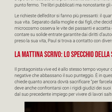
punto fermo. Tre libri pubblicati ma nonostante gli e
Le richieste dell’editor si fanno più pressanti: il qu
sua vita. Separato dalla moglie e dai figli, che dec
microcosmo osserva le vite dei passanti e accetta d
contare su solide entrate garantite dai diritti d’au
preso la sua vita, Paul si trova a contatto con diver
La mattina scrivo: lo specchio della
Il protagonista vive ed è allo stesso tempo voyeur d
negative che abbassano il suo punteggio. È in quest
chiede quanto ancora dovrà sacrificare “per farcel
deve anche confrontarsi con i rigidi giudizi dei suo
dal suo precedente impiego per vivere di lavori salt