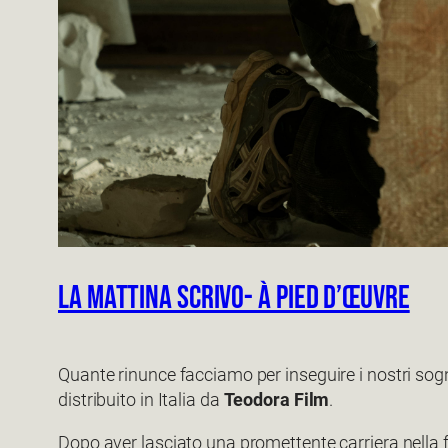
La mattina scrivo- à pied d’œuvre
Quante rinunce facciamo per inseguire i nostri sog
distribuito in Italia da
Teodora Film
.
Dopo aver lasciato una promettente carriera nella fo