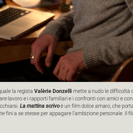
 quale la regista
Valèrie Donzelli
mette a nudo le difficoltà 
are lavoro e i rapporti familiari e i confronti con amici e 
cchiarsi.
La mattina scrivo
è un film dolce amaro, che porta
fini a se stesse per appagare l’ambizione personale. Il film