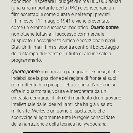
condizioni: rispettare il budget di circa 800.000 dollari
(una cifra importante per la RKO) e consegnare un
film accettabile come durata e nei tempi previsti.
Il film esce il 1° maggio 1941 e viene presentato
come un enorme successo mediatico.
Quarto potere
non ottiene tuttavia, il successo commerciale
auspicato. L’accoglienza critica è eccezionale negli
Stati Uniti, ma il film si scontra contro il boicottaggio
della stampa di Hearst e il rifiuto di alcune sale a
programmarlo.
Quarto potere
non arriva a pareggiare le spese, il che
indebolisce la posizione del regista di fronte ai suoi
committenti. Rompicapo, rebus, opera d’arte che si
offre in quanto tale, voluta e interpretata da un
cineasta demiurgo, il film è il manifesto di un giovane
intellettuale dalle idee brillanti, che ha già vissuto
mille vite. Welles è un uomo di spettacolo che
sconvolge allegramente tutte le regole consolidate
della narrazione e della tecnica hollywoodiana.