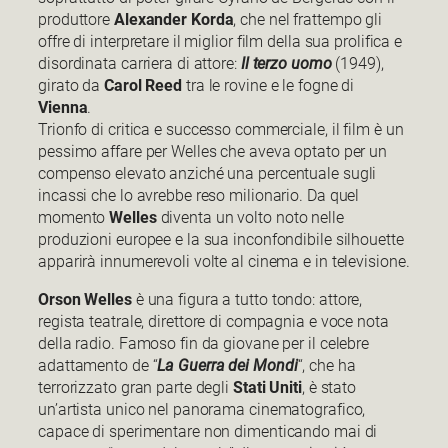
produttore
Alexander Korda
, che nel frattempo gli
offre di interpretare il miglior film della sua prolifica e
disordinata carriera di attore:
Il terzo uomo
(1949),
girato da
Carol Reed
tra le rovine e le fogne di
Vienna
.
Trionfo di critica e successo commerciale, il film è un
pessimo affare per Welles che aveva optato per un
compenso elevato anziché una percentuale sugli
incassi che lo avrebbe reso milionario. Da quel
momento
Welles
diventa un volto noto nelle
produzioni europee e la sua inconfondibile silhouette
apparirà innumerevoli volte al cinema e in televisione.
Orson Welles
è una figura a tutto tondo: attore,
regista teatrale, direttore di compagnia e voce nota
della radio. Famoso fin da giovane per il celebre
adattamento de “
La Guerra dei Mondi
“, che ha
terrorizzato gran parte degli
Stati Uniti
, è stato
un’artista unico nel panorama cinematografico,
capace di sperimentare non dimenticando mai di