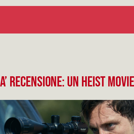
a’ recensione: un Heist movi