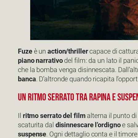
Fuze
è un
action/thriller
capace di catturar
piano narrativo
del film: da un lato il pani
che la bomba venga disinnescata. Dall’alt
banca
. D’altronde quando ricapita l’oppor
Un ritmo serrato tra rapina e suspe
Il
ritmo serrato del film
alterna il punto di
scaturita dal
disinnescare l’ordigno
e salv
suspense
. Ogni dettaglio conta e il tim