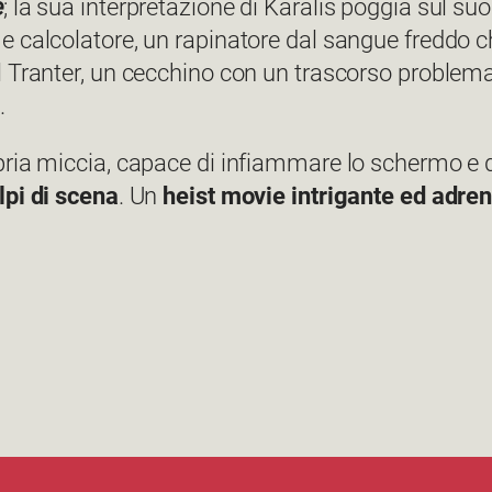
e
; la sua interpretazione di Karalis poggia sul suo
o e calcolatore, un rapinatore dal sangue freddo c
ll Tranter, un cecchino con un trascorso proble
a.
pria miccia, capace di infiammare lo schermo e d
lpi di scena
. Un
heist movie intrigante ed adren