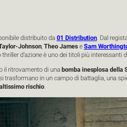
onibile distribuito da
01 Distribution
. Dal regist
Taylor-Johnson
,
Theo James
e
Sam Worthingt
riller d’azione è uno dei titoli più interessanti d
 il ritrovamento di una
bomba inesplosa della
si trasformano in un campo di battaglia, una spie
altissimo rischio
.