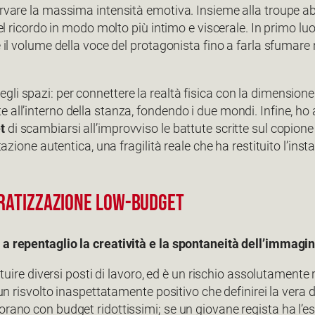
servare la massima intensità emotiva. Insieme alla troupe a
 del ricordo in modo molto più intimo e viscerale. In primo
lume della voce del protagonista fino a farla sfumare ne
i spazi: per connettere la realtà fisica con la dimensione 
all’interno della stanza, fondendo i due mondi. Infine, ho ap
t
di scambiarsi all’improvviso le battute scritte sul copione
tazione autentica, una fragilità reale che ha restituito l’ins
OCRATIZZAZIONE LOW-BUDGET
e a repentaglio la creatività e la spontaneità dell’imma
ituire diversi posti di lavoro, ed è un rischio assolutamente r
’è un risvolto inaspettatamente positivo che definirei la ve
orano con budget ridottissimi; se un giovane regista ha l’e