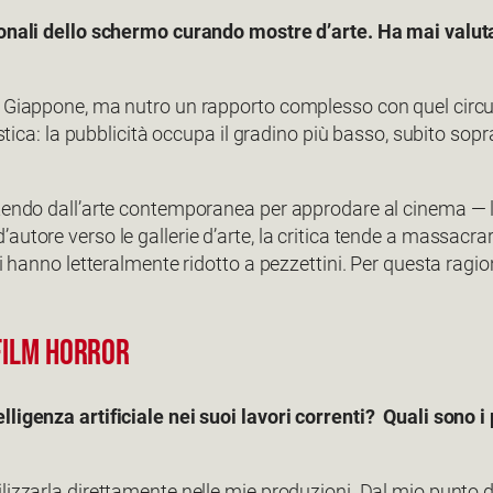
ionali dello schermo curando mostre d’arte. Ha mai valutat
n Giappone, ma nutro un rapporto complesso con quel circuit
istica: la pubblicità occupa il gradino più basso, subito sopr
rtendo dall’arte contemporanea per approdare al cinema — 
autore verso le gallerie d’arte, la critica tende a massacr
 mi hanno letteralmente ridotto a pezzettini. Per questa ra
 FILM HORROR
lligenza artificiale nei suoi lavori correnti? Quali sono i
izzarla direttamente nelle mie produzioni. Dal mio punto di v