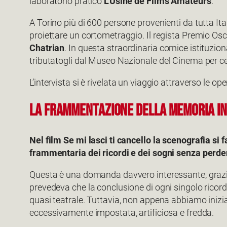
laboratorio pratico
L’Usine de Films Amateurs
.
A Torino più di 600 persone provenienti da tutta Ita
proiettare un cortometraggio. Il regista Premio Osc
Chatrian
. In questa straordinaria cornice istituzion
tributatogli dal Museo Nazionale del Cinema per ce
L’intervista si è rivelata un viaggio attraverso le o
LA FRAMMENTAZIONE DELLA MEMORIA IN ‘
Nel film Se mi lasci ti cancello la scenografia si 
frammentaria dei ricordi e dei sogni senza perder
Questa è una domanda davvero interessante, grazie. L
prevedeva che la conclusione di ogni singolo ricor
quasi teatrale. Tuttavia, non appena abbiamo inizia
eccessivamente impostata, artificiosa e fredda.