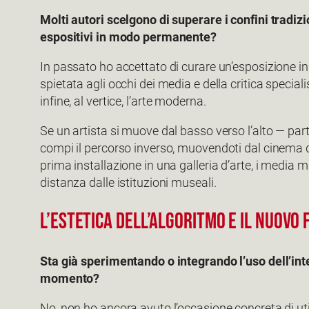
Molti autori scelgono di superare i confini tradiz
espositivi in modo permanente?
In passato ho accettato di curare un’esposizione i
spietata agli occhi dei media e della critica special
infine, al vertice, l’arte moderna.
Se un artista si muove dal basso verso l’alto — pa
compi il percorso inverso, muovendoti dal cinema d’
prima installazione in una galleria d’arte, i media
distanza dalle istituzioni museali.
L’ESTETICA DELL’ALGORITMO E IL NUOVO
Sta già sperimentando o integrando l’uso dell’inte
momento?
No, non ho ancora avuto l’occasione concreta di util