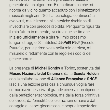
generate da un algoritmo. È una dinamica che mi
ricorda da vicino quanto accaduto con i sintetizzatori
musicali negli anni ’80. La tecnologia continuerà a
evolversi, ma le immagini sintetiche rischiano di
invecchiare con precoce rapidità. Per quanto riguarda
il mio futuro imminente, tra circa due settimane
inizierò ufficialmente a girare il mio prossimo
lungometraggio. Si intitolerà
Le Petit Peur
(Piccole
Paure) e, per la prima volta nella mia carriera, mi
misurerò direttamente con le regole e i codici del
genere horror.
La presenza di
Michel Gondry
a Torino, sostenuta dal
Museo Nazionale del Cinema
e dalla
Scuola Holden
con la collaborazione di
Alliance Française
e
SNCF
,
lascia una lezione preziosa a chiunque voglia fare
comunicazione visiva: il grande cinema non dipende
dalla perfezione tecnologica, ma dalla forza primitiva
delle idee, dall’onestità delle emozioni umane e dal
coraggio di saper giocare con le proprie imperfezioni.