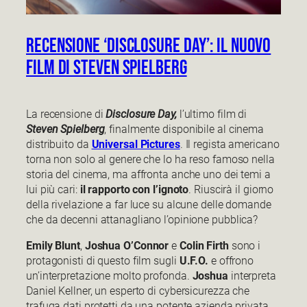
Recensione ‘Disclosure Day’: il nuovo
film di Steven Spielberg
La recensione di
Disclosure Day,
l’ultimo film di
Steven Spielberg
, finalmente disponibile al cinema
distribuito da
Universal Pictures
. Il regista americano
torna non solo al genere che lo ha reso famoso nella
storia del cinema, ma affronta anche uno dei temi a
lui più cari:
il rapporto con l’ignoto
. Riuscirà il giorno
della rivelazione a far luce su alcune delle domande
che da decenni attanagliano l’opinione pubblica?
Emily Blunt
,
Joshua O’Connor
e
Colin Firth
sono i
protagonisti di questo film sugli
U.F.O.
e offrono
un’interpretazione molto profonda.
Joshua
interpreta
Daniel Kellner, un esperto di cybersicurezza che
trafuga dati protetti da una potente azienda privata