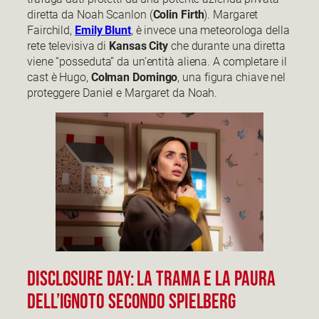
diretta da Noah Scanlon (
Colin Firth
). Margaret
Fairchild,
Emily Blunt
, è invece una meteorologa della
rete televisiva di
Kansas City
che durante una diretta
viene “posseduta” da un’entità aliena. A completare il
cast è Hugo,
Colman Domingo
, una figura chiave nel
proteggere Daniel e Margaret da Noah.
Disclosure Day: la trama e la paura
dell’ignoto secondo Spielberg