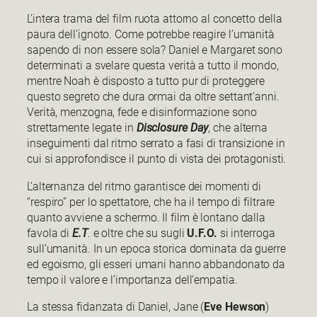
L’intera trama del film ruota attorno al concetto della
paura dell’ignoto. Come potrebbe reagire l’umanità
sapendo di non essere sola? Daniel e Margaret sono
determinati a svelare questa verità a tutto il mondo,
mentre Noah è disposto a tutto pur di proteggere
questo segreto che dura ormai da oltre settant’anni.
Verità, menzogna, fede e disinformazione sono
strettamente legate in
Disclosure Day
, che alterna
inseguimenti dal ritmo serrato a fasi di transizione in
cui si approfondisce il punto di vista dei protagonisti.
L’alternanza del ritmo garantisce dei momenti di
“respiro” per lo spettatore, che ha il tempo di filtrare
quanto avviene a schermo. Il film è lontano dalla
favola di
E.T
. e oltre che su sugli
U.F.O.
si interroga
sull’umanità. In un epoca storica dominata da guerre
ed egoismo, gli esseri umani hanno abbandonato da
tempo il valore e l’importanza dell’empatia.
La stessa fidanzata di Daniel, Jane (
Eve Hewson
)