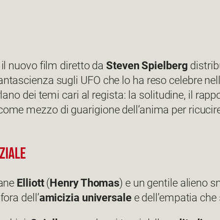
, il nuovo film diretto da
Steven Spielberg
distri
antascienza sugli UFO che lo ha reso celebre nel
ano dei temi cari al regista: la solitudine, il rappor
come mezzo di guarigione dell’anima per ricucire 
aziale
vane
Elliott
(
Henry Thomas
) e un gentile alieno 
fora dell’
amicizia universale
e dell’empatia che s