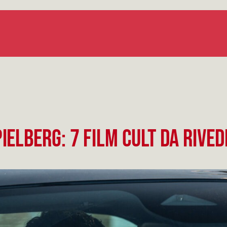
ielberg: 7 film cult da rived