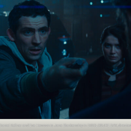
 Daniel Kellner and Eve Hewson is Jane Blankenship in DISCLOSURE DAY, directed