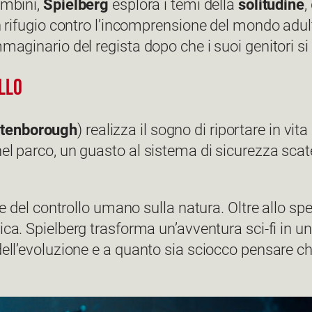
ambini,
Spielberg
esplora i temi della
solitudine
,
n rifugio contro l’incomprensione del mondo adulto
mmaginario del regista dopo che i suoi genitori s
ollo
ttenborough
) realizza il sogno di riportare in vit
el parco, un guasto al sistema di sicurezza scat
ne del controllo umano sulla natura. Oltre allo sp
ca. Spielberg trasforma un’avventura sci-fi in una 
 dell’evoluzione e a quanto sia sciocco pensare 