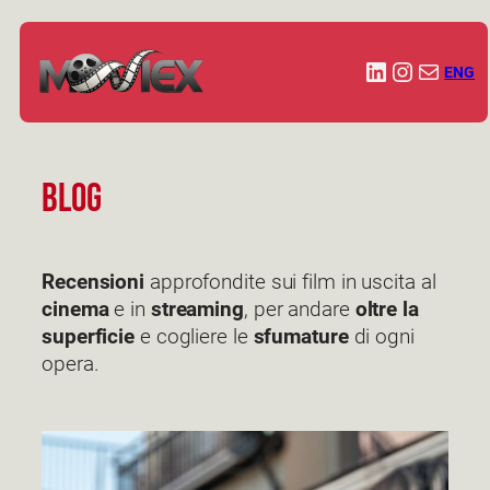
Vai
al
LinkedIn
Instagr
press
ENG
contenuto
Blog
Recensioni
approfondite sui film in uscita al
cinema
e in
streaming
, per andare
oltre la
superficie
e cogliere le
sfumature
di ogni
opera.